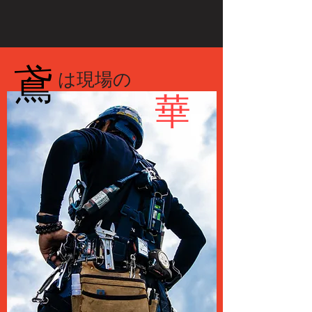
​鳶
​は現場の
​華