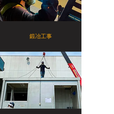
​鍛冶工事