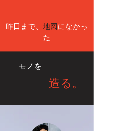
昨日まで、
地図
になかっ
た
​モノを
​造る。